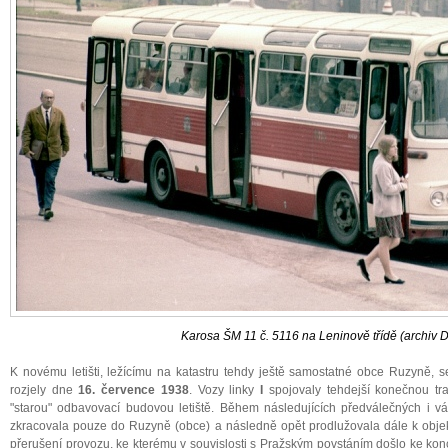
Karosa ŠM 11 č. 5116 na Leninově třídě (archiv 
K novému letišti, ležícímu na katastru tehdy ještě samostatné obce Ruzyně, 
rozjely dne
16. července 1938
. Vozy linky
I
spojovaly tehdejší konečnou tr
"starou" odbavovací budovou letiště. Během následujících předválečných i vá
zkracovala pouze do Ruzyně (obce) a následně opět prodlužovala dále k objekt
přerušení provozu, ke kterému v souvislosti s Pražským povstáním došlo ke konci