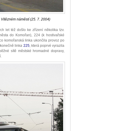
 Vítězném náměstí (25. 7. 2004)
 let též došlo ke zřízení několika tzv.
města do Komořan), 224 (k hostivařské
ímco komořanská linka ukončila provoz po
a konečně linka
225
, která poprvé vyrazila
 běžné sítě městské hromadné dopravy,
.