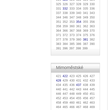
325 326 327 328 329 330
331
332
333 334 335 336
337 338 339 340 341 343
344 346 347 348 349 350
351 352 353
354
355 356
358 359 360 361 362 363
364 366 367 368 369 370
371 372 373 374 375 376
377 378 379 380
381
382
383 384 385 386 387 390
391 396 397 398 399
Mimoměstské
421
422
423 425 426 427
428
429 430 431 432 433
434 435 436
437
438 439
440 441 442 443 444 445
446 447 448 449 450 451
452 453 454 455 456 457
458 459 460 461 462 463
464 465 466 467 468 469