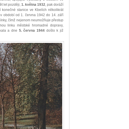
ět let později,
1. května 1932
, pak doráží
í konečné stanice ve Kbelích několikrát
v období od 1. června 1942 do 14. září
ocínky, čímž nejenom neumožňuje přestup
inou linku městské hromadné dopravy,
čkala a dne
5. června 1944
došlo k již