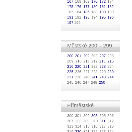
167
168 169
170
172
174
175
176
177
180
181
182
183 184
185
188
189
190
191
192
193
194
195
196
197
199
Městské 200 – 299
200
201
202
203
207
208
209 210 211 212
213
215
216
220
221
222
223
224
225
226 227 228 229
230
231
236 240
241
243
244
245 246 247 248
250
Příměstské
300 301 302
303
305 306
307 308 309 310
311
312
313 314 315 316 317 318
319
320
321 322 323 324