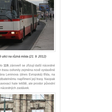
ulici na různá místa (21. 9. 2012)
slo
119
, zároveň se zřizují další nácestné
ech trasu ovlivnily zejména nově vystavěné
ána Leninova (dnes Evropská) třída, na
edbatelnému napřímení její trasy. Naopak
vovací hale letiště, ale prostor původní
m nácestných zastávek.