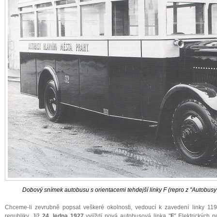
Dobový snímek autobusu s orientacemi tehdejší linky F (repro z "Autobusy
Chceme-li zevrubně popsat veškeré okolnosti, vedoucí k zavedení linky 1
republiky. Již
24. ledna 1927
vyjíždí nová autobusová linka "
F
" Elektrických p