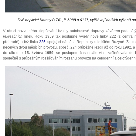
Dvě dejvické Karosy B 741, č. 6088 a 6137, vyčkávají dalších výkonů na
V rámci pozvolného zlepšování kvality autobusové dopravy závěrem padesátých
rekreačních
linek. Roku 1959 tak postupně vyjely nové linky 222 (z centra 
přehradě) a též linka
225
, spojující náměstí Republiky s letištěm Ruzyně. Zat
necelých dvou měsících provozu, spoj č. 224 průběžně jezdil až do roku 1992, 
do ulic dne
15. května 1959
, se postupem času stále více začleňovala do
společně s průběžným rozšiřováním rozsahu provozu na celodenní a celotýdenní