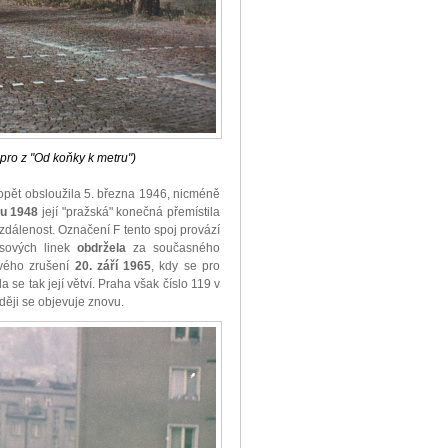
pro z "Od koňky k metru")
opět obsloužila 5. března 1946, nicméně
nu 1948
její "pražská" konečná přemístila
zdálenost. Označení F tento spoj provází
busových linek
obdržela
za současného
svého zrušení
20. září 1965
, kdy se pro
a se tak její větví. Praha však číslo 119 v
ději se objevuje znovu.