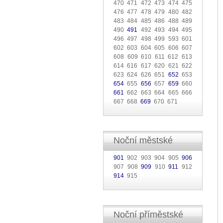
470 471 472 473 474 475
476 477 478 479 480 482
483 484 485 486 488 489
490
491
492 493 494 495
496 497 498 499 593 601
602 603 604 605 606 607
608 609 610 611 612 613
614 616 617 620 621 622
623 624 626 651
652
653
654
655
656
657
659
660
661
662 663 664 665 666
667 668
669
670 671
Noční městské
901
902 903 904 905
906
907 908
909
910
911
912
914
915
Noční příměstské