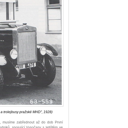
 a trolejbusy pražské MHD", 1928)
19, musíme zabřednout až do dob První
odniků, spojující Vysočany s letištěm ve