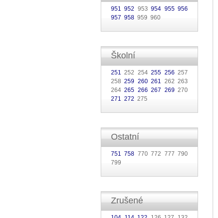
951
952
953
954
955
956
957
958
959 960
Školní
251
252 254
255
256
257
258
259
260
261
262 263
264
265
266
267
269
270
271
272
275
Ostatní
751
758
770 772 777 790
799
Zrušené
104
114
122
126 127 132