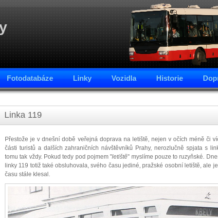
y
Fotodatabáze
Linky
Vozidla
Historie
Dopr
Linka 119
Přestože je v dnešní době veřejná doprava na letiště, nejen v očích méně či v
části turistů a dalších zahraničních návštěvníků Prahy, nerozlučně spjata s l
tomu tak vždy. Pokud tedy pod pojmem "
letiště
" myslíme pouze to ruzyňské. Dn
linky 119 totiž také obsluhovala, svého času jediné, pražské osobní letiště, ale
času stále klesal.