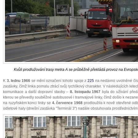
Kvůli prodlužování trasy metra A se průběžně překládá provoz na Evropské 
K
3. lednu 1966
se mění označení tohoto spoje z
225
na nedávno uvolněné čí
zastávky, čímž linka pomalu ztrácí svůj rychlíkový charakter. V následujících let
komunikace a další dopravní stavby –
8. listopadu 1967
byla do užívání před
kterou se převedly souběžné autobusové i tramvajové linky, čímž došlo k nezan
na ruzyňském konci linky se
4. července 1968
prodloužila k nově otevřené odba
odletové haly (dnešní zastávka "Terminál 3") nadále obsluhovala prostřednictví