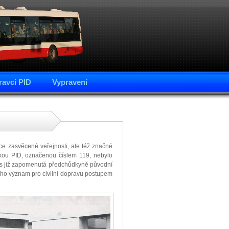
avci PID
Vypravení
íce zasvěcené veřejnosti, ale též značné
inkou PID, označenou číslem 119, nebylo
es již zapomenutá předchůdkyně původní
 jeho význam pro civilní dopravu postupem