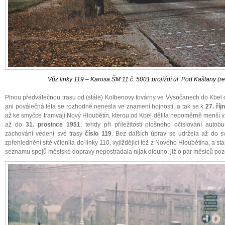
Vůz linky 119 – Karosa ŠM 11 č. 5001 projíždí ul. Pod Kaštany (re
Plnou předválečnou trasu od (stále) Kolbenovy továrny ve Vysočanech do Kbel 
ani poválečná léta se rozhodně nenesla ve znamení hojnosti, a tak se k
27. říj
až ke smyčce tramvají Nový Hloubětín, kterou od Kbel dělila nepoměrně menší v
až do
31. prosince 1951
, tehdy při příležitosti plošného očíslování auto
zachování vedení své trasy
číslo 119
. Bez dalších úprav se udržela až do 
zpřehlednění sítě včlenila do linky 110, vyjíždějící též z Nového Hloubětína, a stal
seznamu spojů městské dopravy nepostrádala nijak dlouho, již o pár měsíců poz