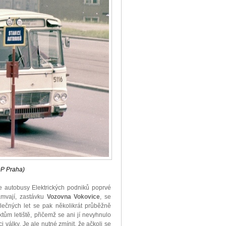
DP Praha)
se autobusy Elektrických podniků poprvé
amvají, zastávku
Vozovna Vokovice
, se
lečných let se pak několikrát průběžně
ům letiště, přičemž se ani jí nevyhnulo
 války. Je ale nutné zmínit, že ačkoli se