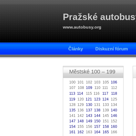
Pražské autobus
www.autobusy.org
Články
Diskuzní fórum
Městské 100 – 199
100 101 102 103 105
106
107 108
109
110 111
112
.
113
114
115 116
117
118
.
.
.
119
120
121
123
124
125
128 129
130
131 133 134
135
136
137
138
139
140
141 142
143
144
145
146
147
148
149
150
151 152
154
155 156
157
158
160
161
162
163
164
165
166