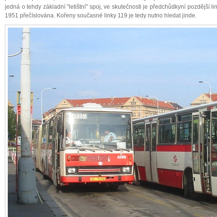
jedná o tehdy základní "letištní" spoj, ve skutečnosti je předchůdkyní pozdější l
1951 přečíslována. Kořeny současné linky 119 je tedy nutno hledat jinde.