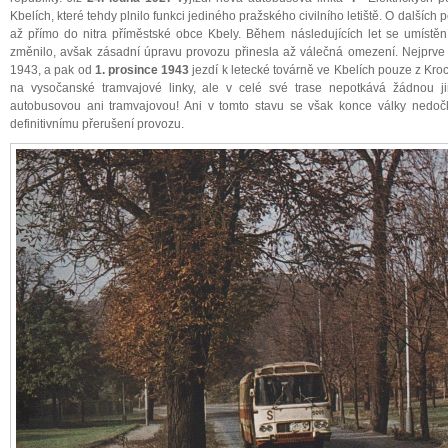
Kbelích, které tehdy plnilo funkci jediného pražského civilního letiště. O dalších p
až přímo do nitra příměstské obce Kbely. Během následujících let se umístěn
změnilo, avšak zásadní úpravu provozu přinesla až válečná omezení. Nejprve 
1943, a pak od
1. prosince 1943
jezdí k letecké továrně ve Kbelích pouze z Kr
na vysočanské tramvajové linky, ale v celé své trase nepotkává žádnou j
autobusovou ani tramvajovou! Ani v tomto stavu se však konce války nedo
definitivnímu přerušení provozu.