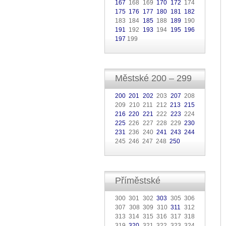
167
168 169
170
172
174
175
176
177
180
181
182
183 184
185
188
189
190
191
192
193
194
195
196
197
199
Městské 200 – 299
200
201
202
203
207
208
209 210 211 212
213
215
216
220
221
222
223
224
225
226 227 228 229
230
231
236 240
241
243
244
245 246 247 248
250
Příměstské
300 301 302
303
305 306
307 308 309 310
311
312
313 314 315 316 317 318
319
320
321 322 323 324