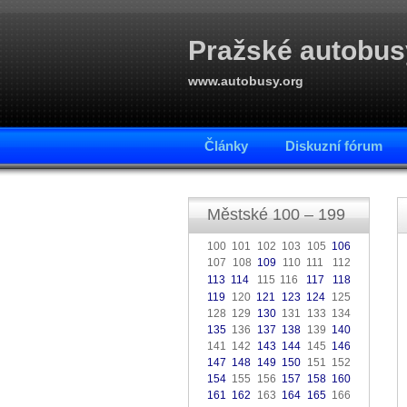
Pražské autobus
www.autobusy.org
Články
Diskuzní fórum
Městské 100 – 199
100 101 102 103 105
106
107 108
109
110 111
112
.
113
114
115 116
117
118
.
.
.
119
120
121
123
124
125
128 129
130
131 133 134
135
136
137
138
139
140
141 142
143
144
145
146
147
148
149
150
151 152
154
155 156
157
158
160
161
162
163
164
165
166