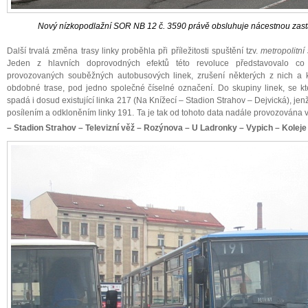
Nový nízkopodlažní SOR NB 12 č. 3590 právě obsluhuje nácestnou zast
Další trvalá změna trasy linky proběhla při příležitosti spuštění tzv.
metropolitní
Jeden z hlavních doprovodných efektů této revoluce představovalo co 
provozovaných souběžných autobusových linek, zrušení některých z nich a 
obdobné trase, pod jedno společné číselné označení. Do skupiny linek, se kt
spadá i dosud existující linka 217 (Na Knížecí – Stadion Strahov – Dejvická), j
posílením a odkloněním linky 191. Ta je tak od tohoto data nadále provozována 
– Stadion Strahov – Televizní věž – Rozýnova – U Ladronky – Vypich – Koleje 