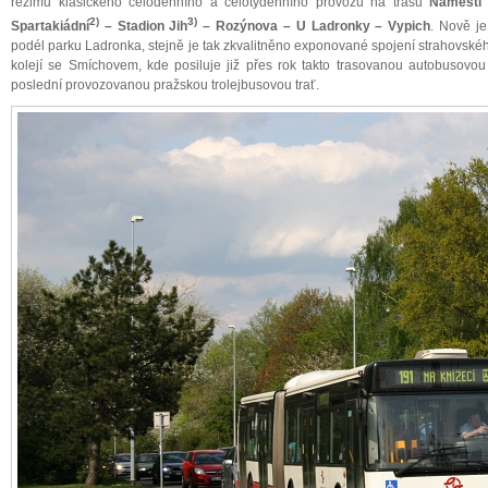
režimu klasického celodenního a celotýdenního provozu na trasu
Náměstí 
2)
3)
Spartakiádní
– Stadion Jih
– Rozýnova – U Ladronky – Vypich
. Nově je
podél parku Ladronka, stejně je tak zkvalitněno exponované spojení strahovské
kolejí se Smíchovem, kde posiluje již přes rok takto trasovanou autobusovou 
poslední provozovanou pražskou trolejbusovou trať.