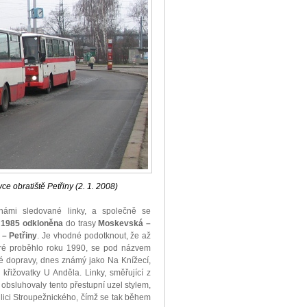
 obratiště Petřiny (2. 1. 2008)
 námi sledované linky, a společně se
u 1985 odkloněna
do trasy
Moskevská –
– Petřiny
. Je vhodné podotknout, že až
eré proběhlo roku 1990, se pod názvem
é dopravy, dnes známý jako Na Knížecí,
křižovatky U Anděla. Linky, směřující z
 obsluhovaly tento přestupní uzel stylem,
ulici Stroupežnického, čímž se tak během