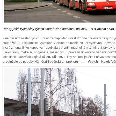
Tehdy ještě výjimečný výjezd kloubového autobusu na linku 191 s vozem 6548, 
Z nejbližších následujících úprav lze například uvést drobné přeložení trasy z nyn
souběžné ul. Skokanské, vyvolané v druhé polovině 70. let výstavbou nového t
trvalá změna, linku kupodivu nepotkala v prvním myslitelném termínu, který by l
úseku trasy metra A, spojené s rozsáhlými úpravami linkového vedení povrch
lokalitách. Nás však zajímá až
28. září 1978
, kdy se, bez jakékoli návaznosti na
prodlužuje
do podoby
Náměstí Sovětských tankistů – … – Vypich – Koleje Větr