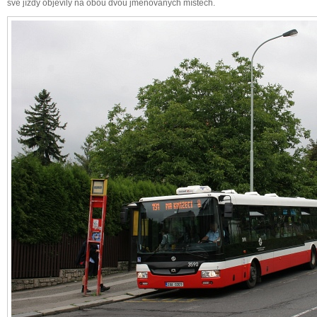
své jízdy objevily na obou dvou jmenovaných místech.