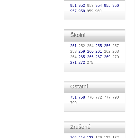
951
952
953
954
955
956
957
958
959 960
Školní
251
252 254
255
256
257
258
259
260
261
262 263
264
265
266
267
269
270
271
272
275
Ostatní
751
758
770 772 777 790
799
Zrušené
104
114
122
126 127 132