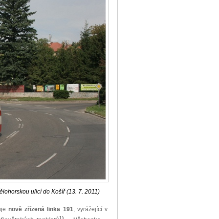
lohorskou ulicí do Košíř (13. 7. 2011)
uje
nově zřízená linka 191
, vyrážející v
1)