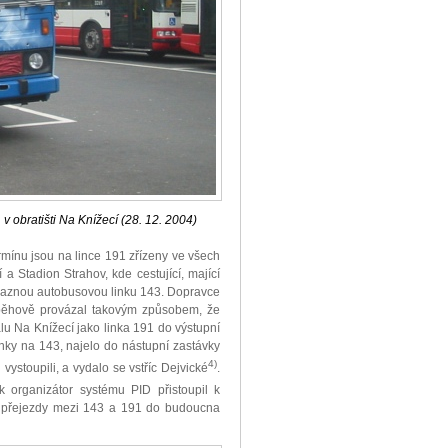
 obratišti Na Knížecí (28. 12. 2004)
mínu jsou na lince 191 zřízeny ve všech
 Stadion Strahov, kde cestující, mající
ávaznou autobusovou linku 143. Dopravce
oběhově provázal takovým způsobem, že
lu Na Knížecí jako linka 191 do výstupní
inky na 143, najelo do nástupní zastávky
4)
vystoupili, a vydalo se vstříc Dejvické
.
 organizátor systému PID přistoupil k
é přejezdy mezi 143 a 191 do budoucna