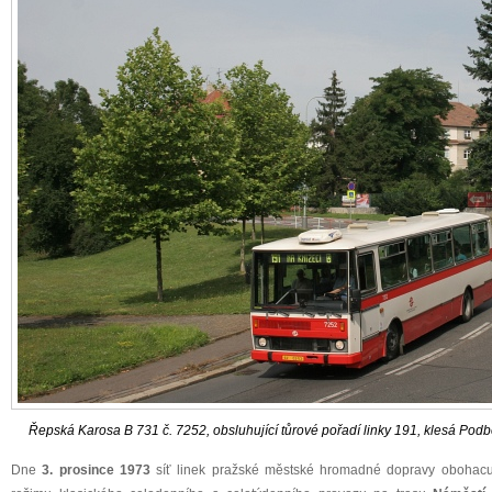
Řepská Karosa B 731 č. 7252, obsluhující tůrové pořadí linky 191, klesá Podbě
Dne
3. prosince 1973
síť linek pražské městské hromadné dopravy obohac