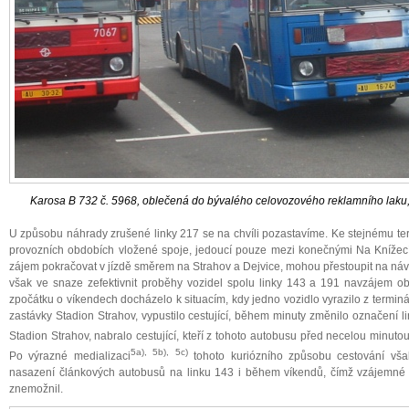
Karosa B 732 č. 5968, oblečená do bývalého celovozového reklamního laku, v
U způsobu náhrady zrušené linky 217 se na chvíli pozastavíme. Ke stejnému ter
provozních obdobích vložené spoje, jedoucí pouze mezi konečnými Na Knížecí a
zájem pokračovat v jízdě směrem na Strahov a Dejvice, mohou přestoupit na n
však ve snaze zefektivnit proběhy vozidel spolu linky 143 a 191 navzájem 
zpočátku o víkendech docházelo k situacím, kdy jedno vozidlo vyrazilo z terminá
zastávky Stadion Strahov, vypustilo cestující, během minuty změnilo označení l
Stadion Strahov, nabralo cestující, kteří z tohoto autobusu před necelou minutou 
5a), 5b), 5c)
Po výrazné medializaci
tohoto kuriózního způsobu cestování však
nasazení článkových autobusů na linku 143 i během víkendů, čímž vzájemn
znemožnil.