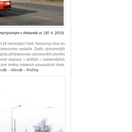
zachyceným v Ankarské ul. (30. 4. 2010)
í již neexistující části Tomanovy ulice do
elevizního vysílače. Další, významnější
ogicky představovalo zprovoznění prvního
ové dopravy v bližších i vzdálenějších
 jiné změny ostatních navazujících linek,
ník – Větrník – Petřiny
.