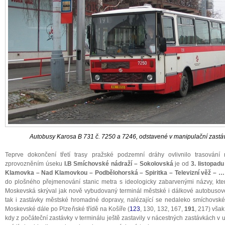
Autobusy Karosa B 731 č. 7250 a 7246, odstavené v manipulační zastávce
Teprve dokončení třetí trasy pražské podzemní dráhy ovlivnilo trasování
zprovozněním úseku
I.B Smíchovské nádraží – Sokolovská
je od
3. listopad
Klamovka – Nad Klamovkou – Podbělohorská – Spiritka – Televizní věž – … 
do plošného přejmenování stanic metra s ideologicky zabarvenými názvy, kt
Moskevská skrýval jak nově vybudovaný terminál městské i dálkové autobusov
tak i zastávky městské hromadné dopravy, nalézající se nedaleko smíchovské 
Moskevské dále po Plzeňské třídě na Košíře (
123
, 130, 132, 167,
191
, 217) však
kdy z počáteční zastávky v terminálu ještě zastavily v nácestných zastávkách v 