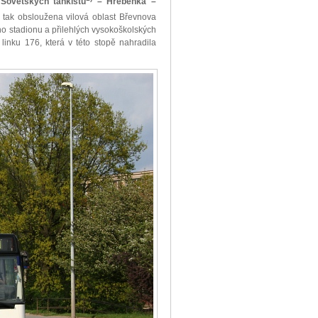
Sovětských tankistů
– Hřebenka –
 tak obsloužena vilová oblast Břevnova
ho stadionu a přilehlých vysokoškolských
linku 176, která v této stopě nahradila