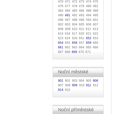
470 471 472 473 474 475
476 477 478 479 480 482
483 484 485 486 488 489
490
491
492 493 494 495
496 497 498 499 593 601
602 603 604 605 606 607
608 609 610 611 612 613
614 616 617 620 621 622
623 624 626 651
652
653
654
655
656
657
659
660
661
662 663 664 665 666
667 668
669
670 671
Noční městské
901
902 903 904 905
906
907 908
909
910
911
912
914
915
Noční příměstské