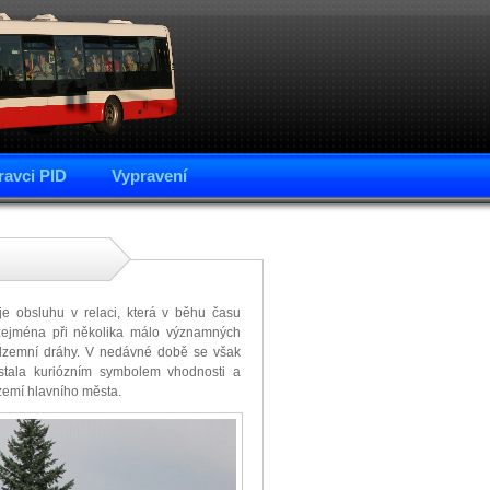
avci PID
Vypravení
uje obsluhu v relaci, která v běhu času
 zejména při několika málo významných
odzemní dráhy. V nedávné době se však
o stala kuriózním symbolem vhodnosti a
zemí hlavního města.