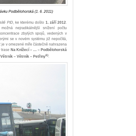
ávku Podbělohorská (1. 6. 2011)
 sítě PID
, ke kterému došlo
1. září 2012
.
možná nejradikálnější snížení počtu
koncentrace zbylých spojů, vedených v
erými se v novém systému již nepočítá,
enž je v omezené míře částečně nahrazena
v trase
Na Knížecí – … – Podbělohorská
6)
Větrník – Větrník – Petřiny
.