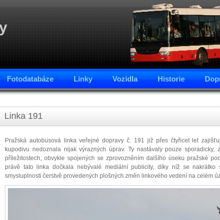
y
Fotodatabáze
Linky
Vozidla
Historie
Dopr
Linka 191
Pražská autobusová linka veřejné dopravy č. 191 již přes čtyřicet let zajišť
kupodivu nedoznala nijak výrazných úprav. Ty nastávaly pouze sporadicky,
příležitostech, obvykle spojených se zprovozněním dalšího úseku pražské p
právě tato linka dočkala nebývalé mediální publicity, díky níž se nakrátk
smysluplnosti čerstvě provedených plošných změn linkového vedení na celém ú