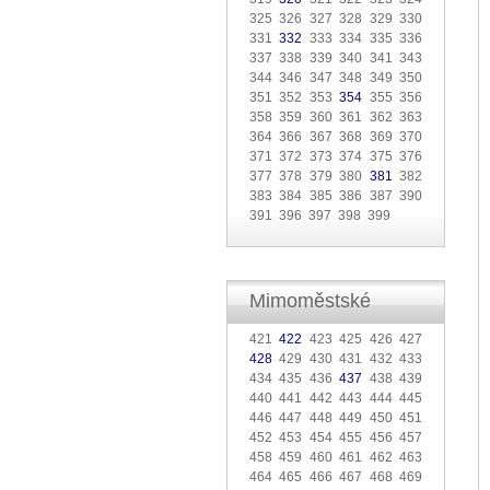
325 326 327 328 329 330
331
332
333 334 335 336
337 338 339 340 341 343
344 346 347 348 349 350
351 352 353
354
355 356
358 359 360 361 362 363
364 366 367 368 369 370
371 372 373 374 375 376
377 378 379 380
381
382
383 384 385 386 387 390
391 396 397 398 399
Mimoměstské
421
422
423 425 426 427
428
429 430 431 432 433
434 435 436
437
438 439
440 441 442 443 444 445
446 447 448 449 450 451
452 453 454 455 456 457
458 459 460 461 462 463
464 465 466 467 468 469