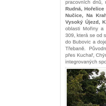
pracovních dnů,
Rudná, Hořelice
Nučice, Na Kra
Vysoký Újezd, K
oblasti Mořiny 
309, která se od s
do Bubovic a doj
Třebaně. Původní
přes Kuchař, Chýn
integrovaných spo