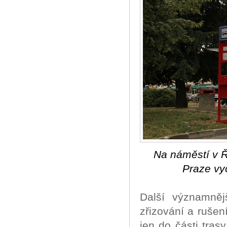
Na náměstí v Ř
Praze vy
Další významněj
zřizování a rušen
jen do části tra