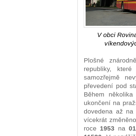
V obci Rovin
víkendovýc
Plošné znárodn
republiky, kter
samozřejmě nevyh
převedení pod s
Během několika 
ukončení na praž
dovedena až na
vícekrát změněno
roce
1953
na
01