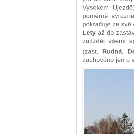
Vysokém Újezdě
poměrně výrazně
pokračuje ze své
Lety
až do zastá
zajíždět všemi s
(zast.
Rudná, De
zachováno jen u 