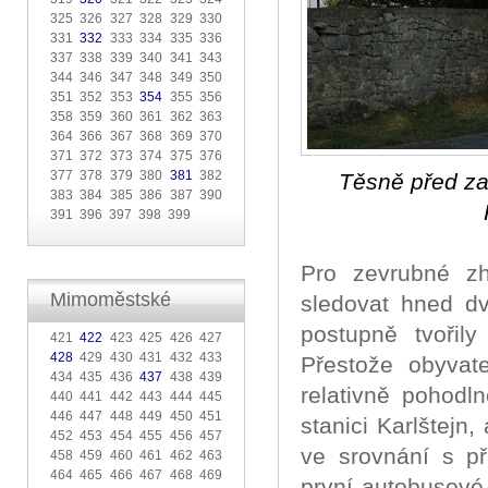
325 326 327 328 329 330
331
332
333 334 335 336
337 338 339 340 341 343
344 346 347 348 349 350
351 352 353
354
355 356
358 359 360 361 362 363
364 366 367 368 369 370
371 372 373 374 375 376
377 378 379 380
381
382
Těsně před za
383 384 385 386 387 390
391 396 397 398 399
Pro zevrubné zh
Mimoměstské
sledovat hned dv
postupně tvořily
421
422
423 425 426 427
428
429 430 431 432 433
Přestože obyva
434 435 436
437
438 439
relativně pohodl
440 441 442 443 444 445
446 447 448 449 450 451
stanici Karlštejn
452 453 454 455 456 457
ve srovnání s p
458 459 460 461 462 463
464 465 466 467 468 469
první autobusové