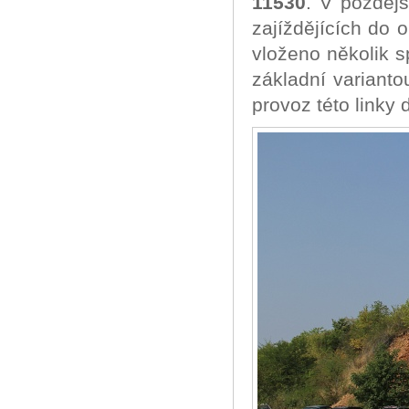
11530
. V pozdějš
zajíždějících do
vloženo několik s
základní variantou
provoz této linky 