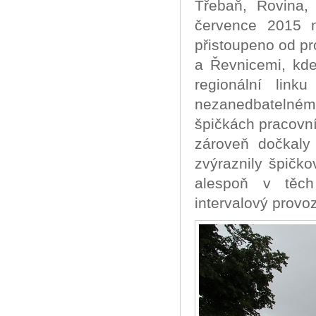
Třebaň, Rovina,
července 2015 n
přistoupeno od p
a Řevnicemi, kde
regionální lin
nezanedbatelné
špičkách pracovní
zároveň dočkaly 
zvýraznily špičko
alespoň v těch 
intervalový provoz