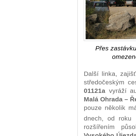
Přes zastávku
omezené
Další linka, zaji
středočeským ces
01121a
vyráží a
Malá Ohrada – Ř
pouze několik m
dnech, od roku
rozšířením půs
Vysokého Újezd