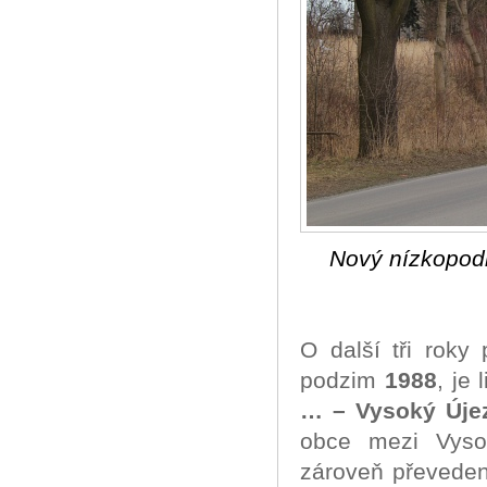
Nový nízkopodl
O další tři roky
podzim
1988
, je 
… – Vysoký Úje
obce mezi Vyso
zároveň převeden