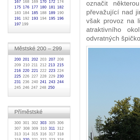
167
168 169
170
172
174
označit některo
175
176
177
180
181
182
převažující nad 
183 184
185
188
189
190
191
192
193
194
195
196
však provoz na li
197
199
atraktivního ok
odvratných špičk
Městské 200 – 299
200
201
202
203
207
208
209 210 211 212
213
215
216
220
221
222
223
224
225
226 227 228 229
230
231
236 240
241
243
244
245 246 247 248
250
Příměstské
300 301 302
303
305 306
307 308 309 310
311
312
313 314 315 316 317 318
319
320
321 322 323 324