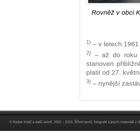
Rovněž v obci 
1)
– v letech 196
2)
– až do roku 2
stanoven přibliž
platil od 27. kvě
3)
– nynější zast
© Radek Kolář a další autoři, 2002 – 2019. Šíření textů, fotografií a jiných materiálů 