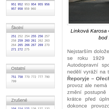
951
952
953
954
955
956
957
958
959 960
Školní
Linková Karosa 
251
252 254
255
256
257
bod 
258
259
260
261
262 263
264
265
266
267
269
270
271
272
275
Nejstarším dolož
se roku 1929 s
Autodopravní sp
Ostatní
nedělí vyráží na 
751
758
770 772 777 790
Řeporyje – Ořec
799
provoz ale nemá 
změní postupně
krátce před úp
Zrušené
dokonce provoz
104
114
122
126 127 132