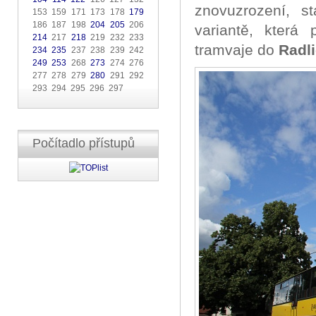
znovuzrození, s
153 159 171 173 178
179
186 187 198
204
205
206
variantě, která
214
217
218
219 232 233
tramvaje do
Radl
234
235
237 238 239 242
249
253
268
273
274 276
277 278 279
280
291 292
293 294 295 296 297
Počítadlo přístupů