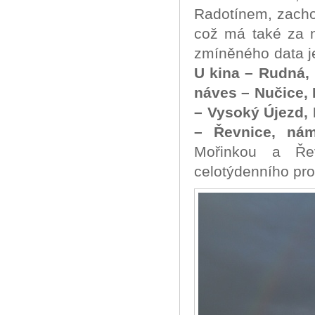
Radotínem, zachov
což má také za n
zmíněného data j
U kina – Rudná, 
náves – Nučice,
– Vysoký Újezd,
– Řevnice, nám
Mořinkou a Řev
celotýdenního pr