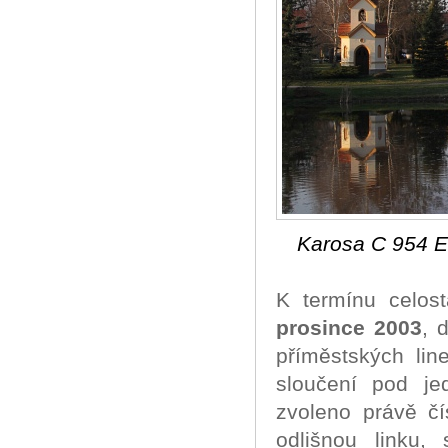
Karosa C 954 E 
K termínu celos
prosince 2003
, 
příměstských lin
sloučení pod je
zvoleno právě č
odlišnou linku, 