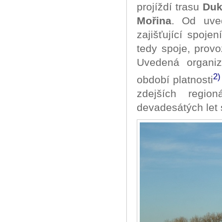
projíždí trasu
Duk
Mořina
. Od uve
zajišťující spoj
tedy spoje, prov
Uvedená organiz
2)
období platnosti
zdejších regio
devadesátých let 