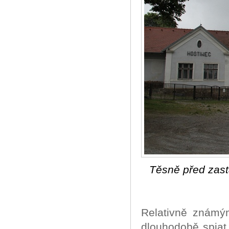
Těsně před zas
Relativně známým
dlouhodobě spjat