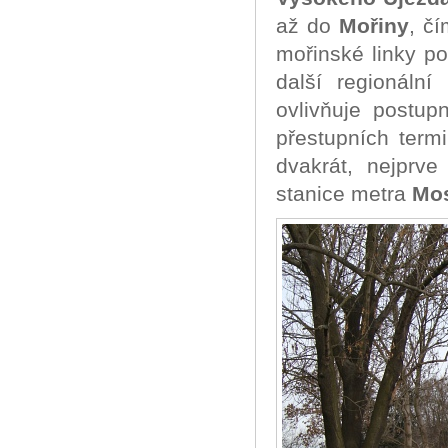
až do
Mořiny
, čí
mořinské linky p
další regionální
ovlivňuje postu
přestupních term
dvakrát, nejprv
stanice metra
Mo