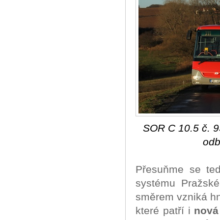
SOR C 10.5 č. 9
odb
Přesuňme se te
systému Pražské
směrem vzniká hn
které patří i
nová