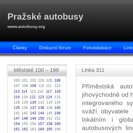
Pražské autobusy
www.autobusy.org
Články
Diskuzní fórum
Fotodatabáze
Link
Městské 100 – 199
Linka 311
100 101 102 103 105
106
Příměstská aut
107 108
109
110 111
112
.
113
114
115 116
117
118
.
.
.
jihovýchodně od hl
119
120
121
123
124
125
integrovaného s
128 129
130
131 133 134
135
136
137
138
139
140
sváží obyvatele
141 142
143
144
145
146
lokálním i glob
147
148
149
150
151 152
154
155 156
157
158
160
autobusových lin
161
162
163
164
165
166