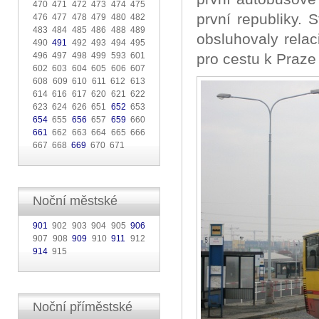
470 471 472 473 474 475
první republiky. S
476 477 478 479 480 482
483 484 485 486 488 489
obsluhovaly rela
490
491
492 493 494 495
496 497 498 499 593 601
pro cestu k Praze 
602 603 604 605 606 607
608 609 610 611 612 613
614 616 617 620 621 622
623 624 626 651
652
653
654
655
656
657
659
660
661
662 663 664 665 666
667 668
669
670 671
Noční městské
901
902 903 904 905
906
907 908
909
910
911
912
914
915
Noční příměstské