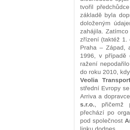
tvořil předchůdce
základě byla dop
doloženým údaje
zahájila. Zatímc
zřízení (taktéž 1
Praha – Západ, 
1996, v případě 
ražení nepodařilo
do roku 2010, kdy
Veolia Transport
střední Evropy s
Arriva a dopravc
s.r.o.
, přičemž 
přechází po organ
pod společnost
A
linku dodnes.